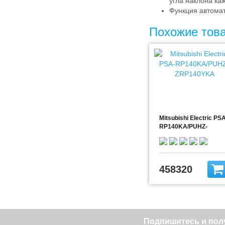
угла наклона ка
Функция автомати
Похожие тов
Mitsubishi Electric PS
RP140KA/PUHZ-
ZRP140YKA
458320
Подпишитесь и полу