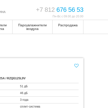
+7 812
676 56 53
ИНА
Пн-Вс с 09.00 до 20.00
тели
Пароувлажнители
Распродажа
уха
воздуха
125A / RZQG125L9V
51 дБ
46 дБ
3 года
сплит-система