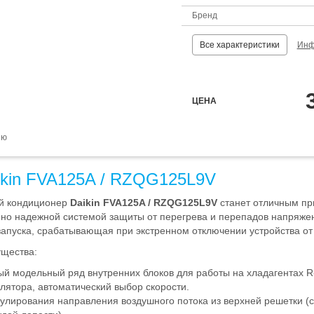
Бренд
Все характеристики
Инф
ЦЕНА
ию
ikin FVA125A / RZQG125L9V
й кондиционер
Daikin FVA125A / RZQG125L9V
станет отличным пр
о надежной системой защиты от перегрева и перепадов напряжен
запуска, срабатывающая при экстренном отключении устройства от
ущества:
 модельный ряд внутренних блоков для работы на хладагентах R-
илятора, автоматический выбор скорости.
улирования направления воздушного потока из верхней решетки (с