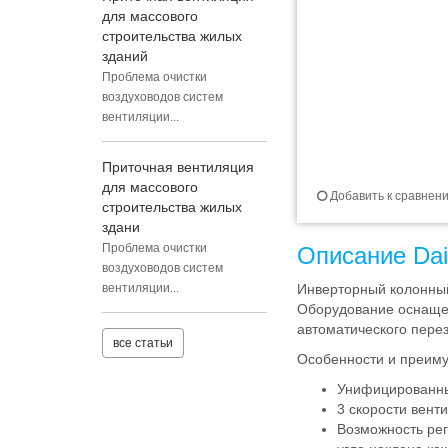
для массового
строительства жилых
зданий
Проблема очистки
воздуховодов систем
вентиляции...
Приточная вентиляция
для массового
Добавить к сравнен
строительства жилых
здани
Проблема очистки
Описание Da
воздуховодов систем
вентиляции...
Инверторный колонны
Оборудование оснащен
автоматического пере
все статьи
Особенности и преим
Унифицированный
3 скорости вент
Возможность рег