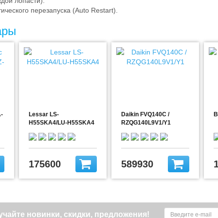
ждой лопасти).
ческого перезапуска (Auto Restart).
ары
A-
Lessar LS-
Daikin FVQ140C /
B
H55SKA4/LU-H55SKA4
RZQG140L9V1/Y1
175600
589930
чайте новинки, скидки, предложения!