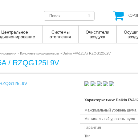
КОРЗ
Центральное
Системы
Очистители
Осуши
ндиционирование
отопления
воздуха
возд
нирования
>
Колонные кондиционеры
>
Daikin FVA125A / RZQG125L9V
25A / RZQG125L9V
Характеристики: Daikin FVA
Максимальный уровень шума
Минимальный уровень шума
Гарантия
Тип