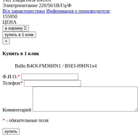
Электропитание
220/50/1В/Гц/Ф
Все характеристики
Информация о производителе
155950
ЦЕНА
в корзину
купить в 1 клик
×
Купить в 1 клик
Ballu B4OI-FM36HN1 / BSEI-09HN1x4
Ф.И.О.
*
Телефон
*
Комментарий
*
- обязательные поля