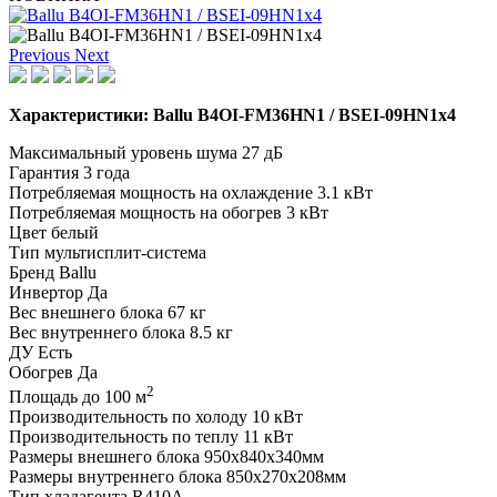
Previous
Next
Характеристики: Ballu B4OI-FM36HN1 / BSEI-09HN1x4
Максимальный уровень шума
27 дБ
Гарантия
3 года
Потребляемая мощность на охлаждение
3.1 кВт
Потребляемая мощность на обогрев
3 кВт
Цвет
белый
Тип
мультисплит-система
Бренд
Ballu
Инвертор
Да
Вес внешнего блока
67 кг
Вес внутреннего блока
8.5 кг
ДУ
Есть
Обогрев
Да
2
Площадь до
100 м
Производительность по холоду
10 кВт
Производительность по теплу
11 кВт
Размеры внешнего блока
950x840x340мм
Размеры внутреннего блока
850x270x208мм
Тип хладагента
R410A