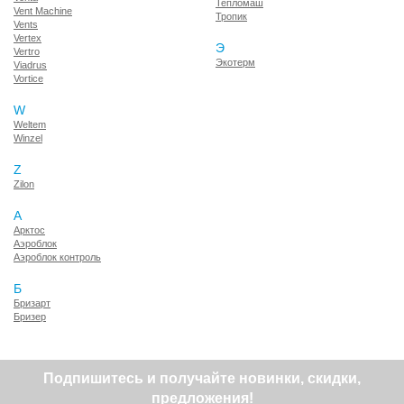
Тепломаш
Vent Machine
Тропик
Vents
Vertex
Э
Vertro
Экотерм
Viadrus
Vortice
W
Weltem
Winzel
Z
Zilon
А
Арктос
Аэроблок
Аэроблок контроль
Б
Бризарт
Бризер
Подпишитесь и получайте новинки, скидки,
предложения!