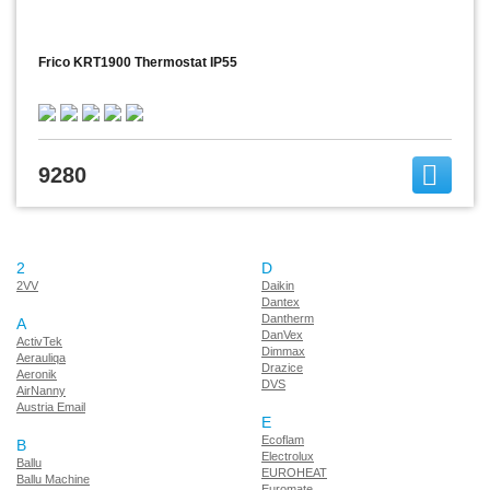
Frico KRT1900 Thermostat IP55
9280
2
D
2VV
Daikin
Dantex
Dantherm
A
DanVex
ActivTek
Dimmax
Aerauliqa
Drazice
Aeronik
DVS
AirNanny
Austria Email
E
Ecoflam
B
Electrolux
Ballu
EUROHEAT
Ballu Machine
Euromate