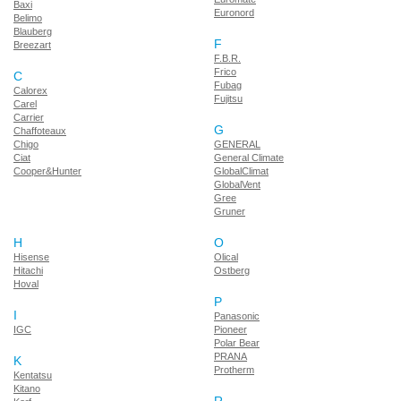
Baxi
Euronord
Belimo
Blauberg
F
Breezart
F.B.R.
Frico
C
Fubag
Calorex
Fujitsu
Carel
Carrier
G
Chaffoteaux
Chigo
GENERAL
Ciat
General Climate
Cooper&Hunter
GlobalClimat
GlobalVent
Gree
Gruner
H
O
Hisense
Olical
Hitachi
Ostberg
Hoval
P
I
Panasonic
IGC
Pioneer
Polar Bear
PRANA
K
Protherm
Kentatsu
Kitano