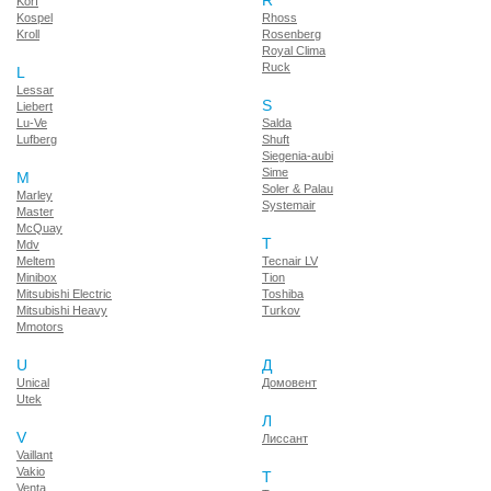
R
Korf
Kospel
Rhoss
Kroll
Rosenberg
Royal Clima
Ruck
L
Lessar
S
Liebert
Lu-Ve
Salda
Lufberg
Shuft
Siegenia-aubi
Sime
M
Soler & Palau
Marley
Systemair
Master
McQuay
T
Mdv
Meltem
Tecnair LV
Minibox
Tion
Mitsubishi Electric
Toshiba
Mitsubishi Heavy
Turkov
Mmotors
U
Д
Unical
Домовент
Utek
Л
V
Лиссант
Vaillant
Vakio
Т
Venta